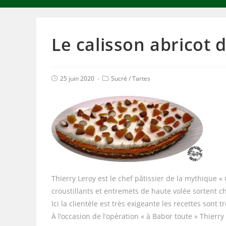
Le calisson abricot 
25 juin 2020
Sucré
/
Tartes
Thierry Leroy est le chef pâtissier de la mythique « 
croustillants et entremets de haute volée sortent c
Ici la clientèle est très exigeante les recettes sont 
À l’occasion de l’opération « à Babor toute » Thierr