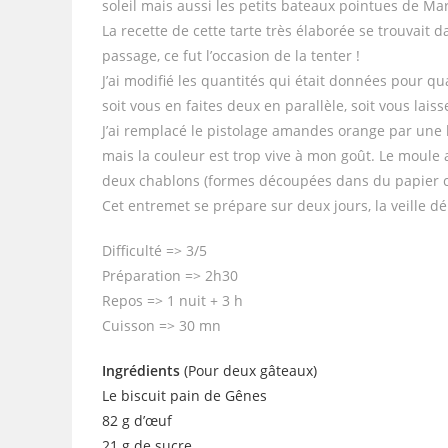
soleil mais aussi les petits bateaux pointues de Mar
La recette de cette tarte très élaborée se trouvait 
passage, ce fut l’occasion de la tenter !
J’ai modifié les quantités qui était données pour 
soit vous en faites deux en parallèle, soit vous laiss
J’ai remplacé le pistolage amandes orange par une b
mais la couleur est trop vive à mon goût. Le moule
deux chablons (formes découpées dans du papier cuis
Cet entremet se prépare sur deux jours, la veille dém
Difficulté => 3/5
Préparation => 2h30
Repos => 1 nuit + 3 h
Cuisson => 30 mn
Ingrédients
(Pour deux gâteaux)
Le biscuit pain de Gênes
82 g d’œuf
21 g de sucre