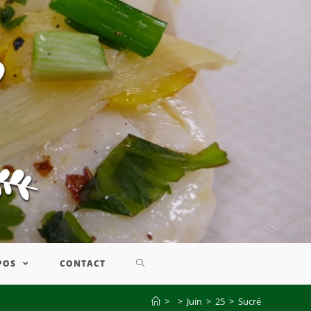
POS
CONTACT
>
>
Juin
>
25
>
Sucré