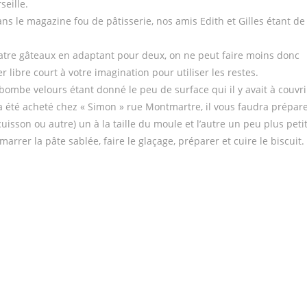
seille.
dans le magazine fou de pâtisserie, nos amis Edith et Gilles étant de
quatre gâteaux en adaptant pour deux, on ne peut faire moins donc
er libre court à votre imagination pour utiliser les restes.
ombe velours étant donné le peu de surface qui il y avait à couvri
 a été acheté chez « Simon » rue Montmartre, il vous faudra prépar
son ou autre) un à la taille du moule et l’autre un peu plus petit
arrer la pâte sablée, faire le glaçage, préparer et cuire le biscuit.