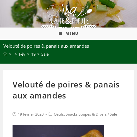
MENU
Velouté de poires & panais aux amandes
>
>
Fév
>
19
>
Salé
Velouté de poires & panais
aux amandes
19 février 2020
Oeufs, Snacks Soupes & Divers
/
Salé