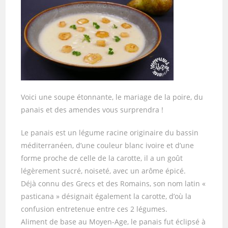
Voici une soupe étonnante, le mariage de la poire, du
panais et des amendes vous surprendra !
Le panais est un légume racine originaire du bassin
méditerranéen, d’une couleur blanc ivoire et d’une
forme proche de celle de la carotte, il a un goût
légèrement sucré, noiseté, avec un arôme épicé.
Déjà connu des Grecs et des Romains, son nom latin «
pasticana » désignait également la carotte, d’où la
confusion entretenue entre ces 2 légumes.
Aliment de base au Moyen-Age, le panais fut éclipsé à