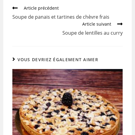
b
er
Article précédent
o
Soupe de panais et tartines de chèvre frais
o
Article suivant
k
Soupe de lentilles au curry
VOUS DEVRIEZ ÉGALEMENT AIMER