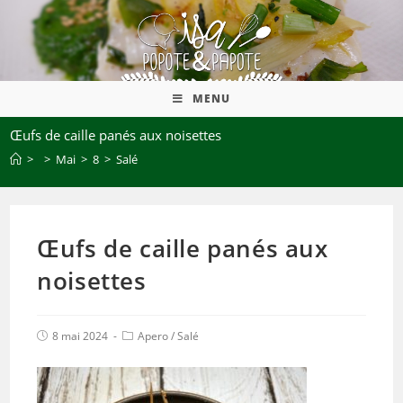
MENU
Œufs de caille panés aux noisettes
>
>
Mai
>
8
>
Salé
Œufs de caille panés aux
noisettes
8 mai 2024
Apero
/
Salé