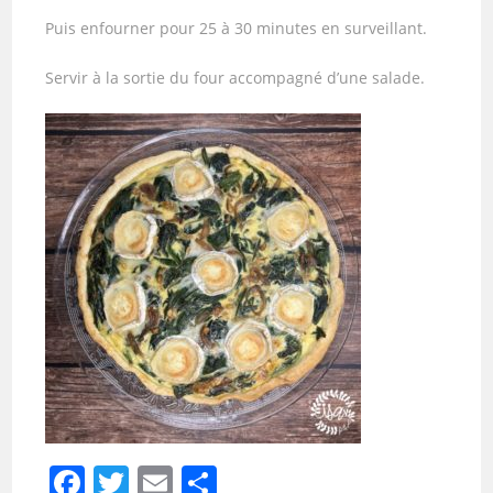
Puis enfourner pour 25 à 30 minutes en surveillant.
Servir à la sortie du four accompagné d’une salade.
F
T
E
P