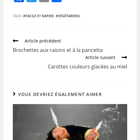
a
w
m
ar
c
itt
ai
ta
TAGS:
#FACILE ET RAPIDE
,
#VÉGÉTARIENS
e
er
l
g
b
er
Article précédent
o
Brochettes aux raisins et à la pancetta
o
Article suivant
k
Carottes couleurs glacées au miel
VOUS DEVRIEZ ÉGALEMENT AIMER