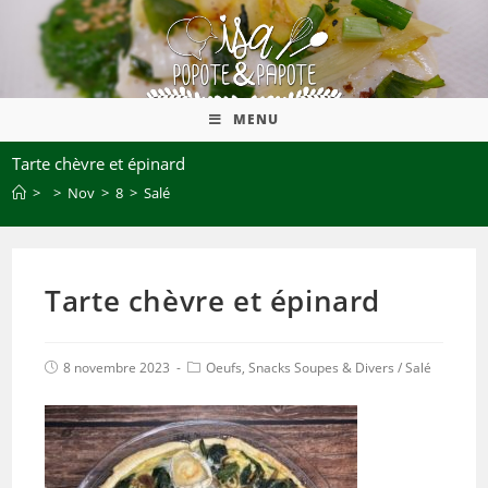
MENU
Tarte chèvre et épinard
>
>
Nov
>
8
>
Salé
Tarte chèvre et épinard
8 novembre 2023
Oeufs, Snacks Soupes & Divers
/
Salé