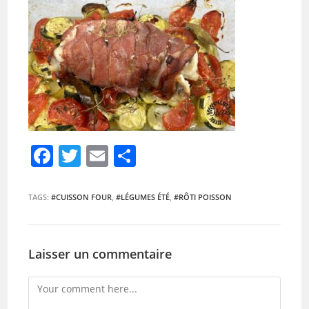
F
T
E
P
a
w
m
ar
c
itt
ai
ta
TAGS:
#CUISSON FOUR
,
#LÉGUMES ÉTÉ
,
#RÔTI POISSON
e
er
l
g
b
er
Laisser un commentaire
o
o