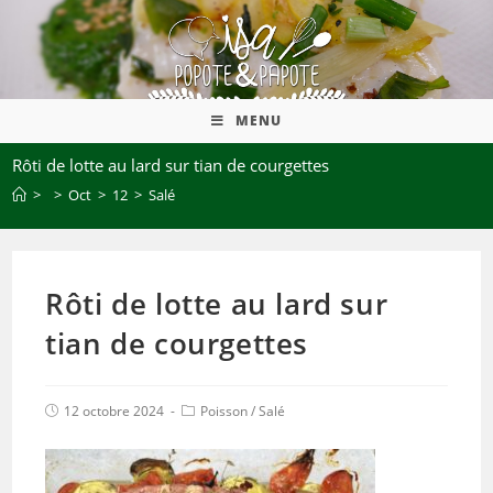
MENU
Rôti de lotte au lard sur tian de courgettes
>
>
Oct
>
12
>
Salé
Rôti de lotte au lard sur
tian de courgettes
12 octobre 2024
Poisson
/
Salé