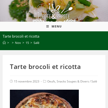
MENU
Tarte brocoli et ricotta
>
>
Nov
>
15
>
Salé
Tarte brocoli et ricotta
15 novembre 2023
Oeufs, Snacks Soupes & Divers
/
Salé