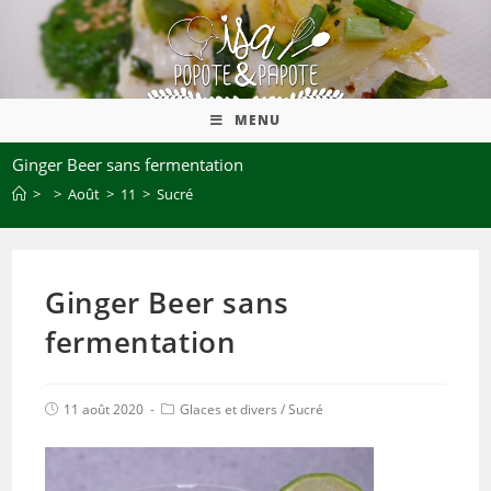
MENU
Ginger Beer sans fermentation
>
>
Août
>
11
>
Sucré
Ginger Beer sans
fermentation
11 août 2020
Glaces et divers
/
Sucré