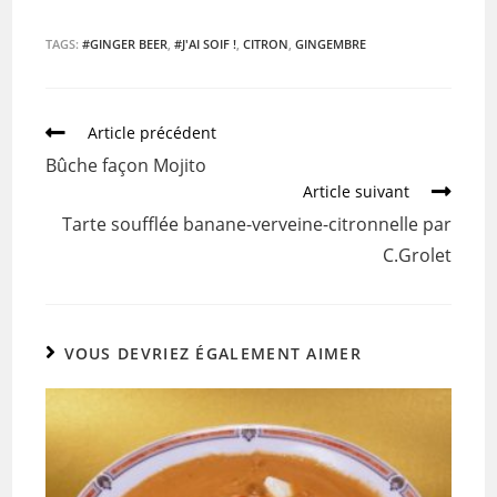
a
w
m
ar
c
itt
ai
ta
TAGS:
#GINGER BEER
,
#J'AI SOIF !
,
CITRON
,
GINGEMBRE
e
er
l
g
b
er
Article précédent
o
Bûche façon Mojito
o
Article suivant
k
Tarte soufflée banane-verveine-citronnelle par
C.Grolet
VOUS DEVRIEZ ÉGALEMENT AIMER