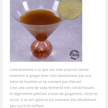
Contrairement à ce que son nom pourrait laisser
entendre le ginger beer n’est absolument pas une
bière de houblon et ne contient pas d’alcool.
C’est une sorte de soda fermenté très rafraîchissant
et légèrement pétillant à base de gingembre, citron et
sucre. Il se sert glacé et est vraiment très désaltérant,
peu sucré et vivifiant.