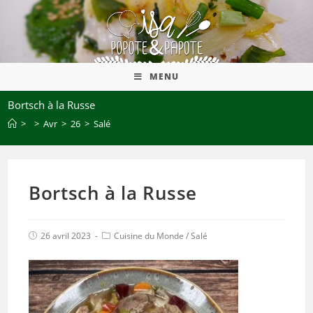
MENU
Bortsch à la Russe
>
>
Avr
>
26
>
Salé
Bortsch à la Russe
26 avril 2023
Cuisine du Monde
/
Salé