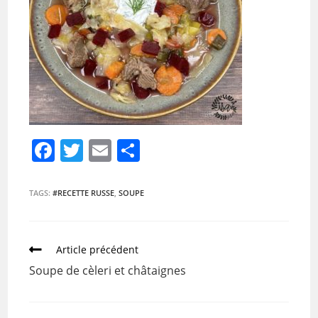
F
T
E
P
a
w
m
ar
c
itt
ai
ta
TAGS:
#RECETTE RUSSE
,
SOUPE
e
er
l
g
b
er
Article précédent
o
Soupe de cèleri et châtaignes
o
k