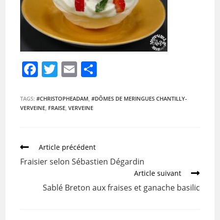
F
T
E
P
a
w
m
ar
c
itt
ai
ta
TAGS:
#CHRISTOPHEADAM
,
#DÔMES DE MERINGUES CHANTILLY-
VERVEINE
,
FRAISE
,
VERVEINE
e
er
l
g
b
er
o
Article précédent
o
Fraisier selon Sébastien Dégardin
k
Article suivant
Sablé Breton aux fraises et ganache basilic