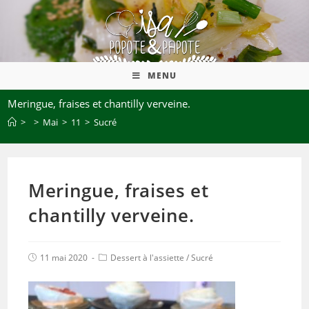
MENU
Meringue, fraises et chantilly verveine.
>
>
Mai
>
11
>
Sucré
Meringue, fraises et
chantilly verveine.
11 mai 2020
Dessert à l'assiette
/
Sucré