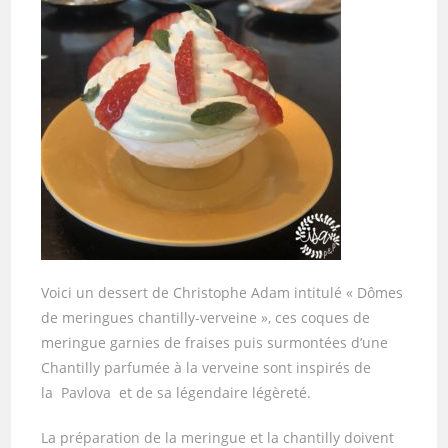
Voici un dessert de Christophe Adam intitulé « Dômes
de meringues chantilly-verveine », ces coques de
meringue garnies de fraises puis surmontées d’une
Chantilly parfumée à la verveine sont inspirés de
la Pavlova et de sa légendaire légèreté.
La préparation de la meringue et la chantilly doivent