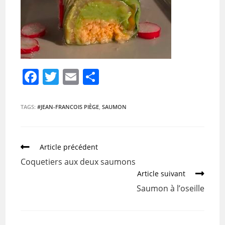
F
T
E
P
a
w
m
ar
c
itt
ai
ta
TAGS:
#JEAN-FRANCOIS PIÈGE
,
SAUMON
e
er
l
g
b
er
Article précédent
o
Coquetiers aux deux saumons
o
Article suivant
k
Saumon à l’oseille