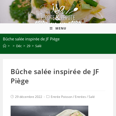
MENU
Bûche salée inspirée de JF Piège
>
>
Déc
>
29
>
Salé
Bûche salée inspirée de JF
Piège
29 décembre 2022
Entrée Poisson
/
Entrées
/
Salé