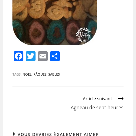
F
T
E
P
a
w
m
ar
c
itt
ai
ta
TAGS:
NOEL
,
PÂQUES
,
SABLES
e
er
l
g
b
er
Article suivant
o
Agneau de sept heures
o
k
VOUS DEVRIEZ ÉGALEMENT AIMER