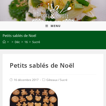
MENU
Petits sablés de Noël
>
>
Déc
>
16
>
Sucré
Petits sablés de Noël
16 décembre 2017
Gâteaux
/
Sucré