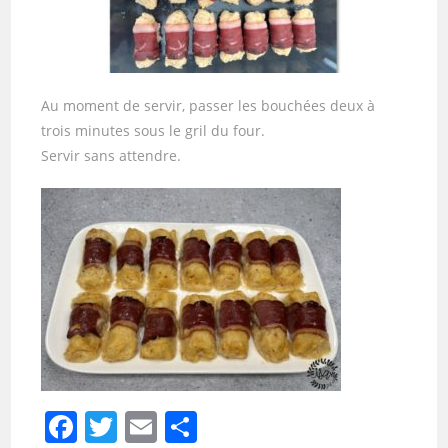
Au moment de servir, passer les bouchées deux à
trois minutes sous le gril du four.
Servir sans attendre.
F
T
E
P