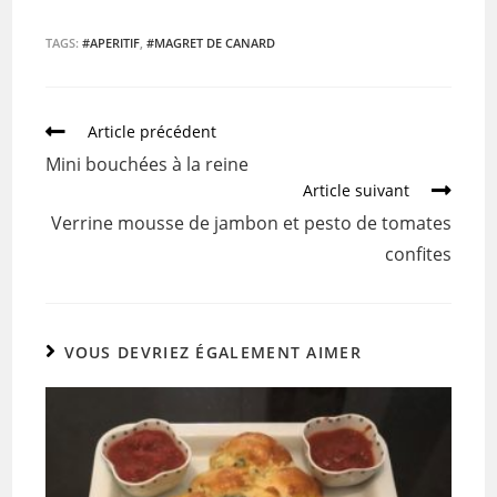
a
w
m
ar
c
itt
ai
ta
TAGS:
#APERITIF
,
#MAGRET DE CANARD
e
er
l
g
b
er
Article précédent
o
Mini bouchées à la reine
o
Article suivant
k
Verrine mousse de jambon et pesto de tomates
confites
VOUS DEVRIEZ ÉGALEMENT AIMER