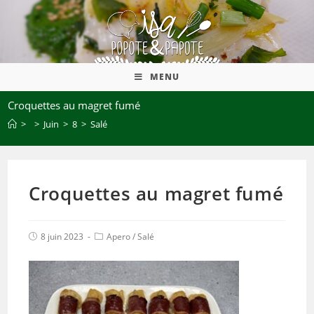
MENU
Croquettes au magret fumé
>
>
Juin
>
8
>
Salé
Croquettes au magret fumé
8 juin 2023
Apero
/
Salé