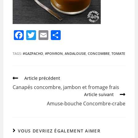
F
T
E
P
a
w
m
ar
c
itt
ai
ta
TAGS:
#GAZPACHO
,
#POIVRON
,
ANDALOUSIE
,
CONCOMBRE
,
TOMATE
e
er
l
g
b
er
Article précédent
o
Canapés concombre, jambon et fromage frais
o
Article suivant
k
Amuse-bouche Concombre-crabe
VOUS DEVRIEZ ÉGALEMENT AIMER