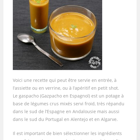
Voici une recette qui peut être servie en entrée, à
l’assiette ou en verrine, ou à l’apéritif en petit shot.
Le gaspacho (Gazpacho en Espagnol) est un potage à
base de légumes crus mixés servi froid, très répandu
dans le sud de l’Espagne en Andalousie mais aussi
dans le sud du Portugal en Alentejo et en Algarve.
Il est important de bien sélectionner les ingrédients