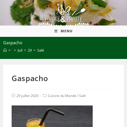
MENU
Gaspacho
>
>
Juil
>
29
>
Salé
Gaspacho
29 juillet 2020
Cuisine du Monde
/
Salé