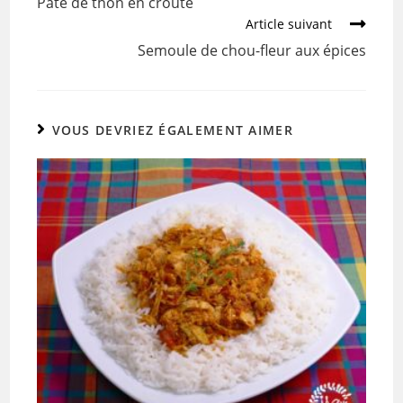
Pâté de thon en croûte
o
Article suivant
k
Semoule de chou-fleur aux épices
VOUS DEVRIEZ ÉGALEMENT AIMER