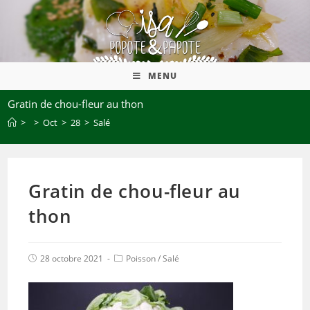
MENU
Gratin de chou-fleur au thon
>
>
Oct
>
28
>
Salé
Gratin de chou-fleur au
thon
28 octobre 2021
Poisson
/
Salé