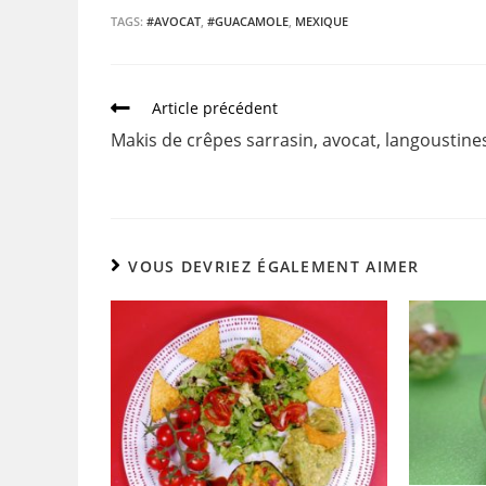
c
itt
ai
ta
TAGS:
#AVOCAT
,
#GUACAMOLE
,
MEXIQUE
e
er
l
g
b
er
Article précédent
o
Makis de crêpes sarrasin, avocat, langoustine
o
k
VOUS DEVRIEZ ÉGALEMENT AIMER