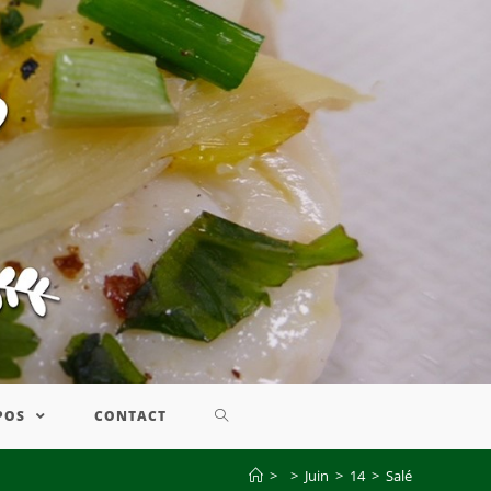
POS
CONTACT
>
>
Juin
>
14
>
Salé