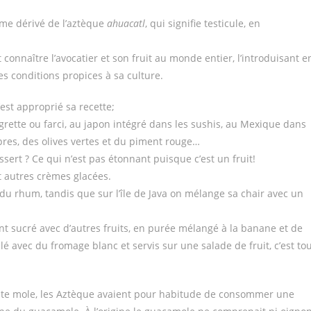
ême dérivé de l’aztèque
ahuacatl
, qui signifie testicule, en
 connaître l’avocatier et son fruit au monde entier, l’introduisant e
es conditions propices à sa culture.
est approprié sa recette;
grette ou farci, au japon intégré dans les sushis, au Mexique dans
pres, des olives vertes et du piment rouge…
sert ? Ce qui n’est pas étonnant puisque c’est un fruit!
et autres crèmes glacées.
 du rhum, tandis que sur l’île de Java on mélange sa chair avec un
sucré avec d’autres fruits, en purée mélangé à la banane et de
illé avec du fromage blanc et servis sur une salade de fruit, c’est to
cate mole, les Aztèque avaient pour habitude de consommer une