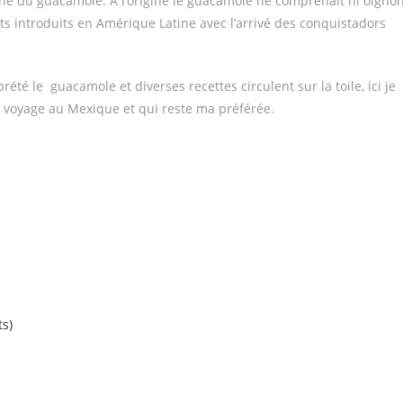
igine du guacamole. À l’origine le guacamole ne comprenait ni oignon
ents introduits en Amérique Latine avec l’arrivé des conquistadors
té le guacamole et diverses recettes circulent sur la toile, ici je
n voyage au Mexique et qui reste ma préférée.
ts)