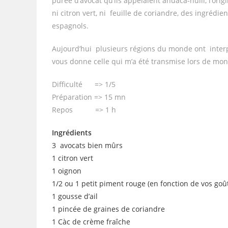
purée d’avocat qu’ils appelaient ahuaca-hulli, l’or
ni citron vert, ni feuille de coriandre, des ingrédi
espagnols.
Aujourd’hui plusieurs régions du monde ont interpré
vous donne celle qui m’a été transmise lors de mo
Difficulté => 1/5
Préparation => 15 mn
Repos => 1 h
Ingrédients
3 avocats bien mûrs
1 citron vert
1 oignon
1/2 ou 1 petit piment rouge (en fonction de vos goû
1 gousse d’ail
1 pincée de graines de coriandre
1 Càc de crème fraîche