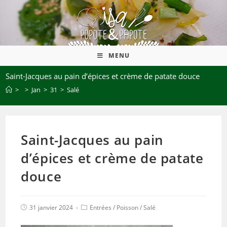
MENU
Saint-Jacques au pain d’épices et crème de patate douce
>
>
Jan
>
31
>
Salé
Saint-Jacques au pain
d’épices et crème de patate
douce
31 janvier 2024
Entrées
/
Poisson
/
Salé