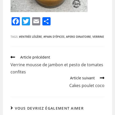
F
T
E
P
a
w
m
ar
c
itt
ai
ta
TAGS:
#ENTRÉE LÉGÈRE
,
#PAIN D'ÉPICES
,
APERO DINATOIRE
,
VERRINE
e
er
l
g
b
er
Article précédent
o
Verrine mousse de jambon et pesto de tomates
o
confites
k
Article suivant
Cakes poulet coco
VOUS DEVRIEZ ÉGALEMENT AIMER