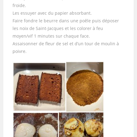
froide.
Les essuyer avec du papier absorbant.
Faire fondre le beurre dans une poêle puis déposer
les noix de Saint-Jacques et les colorer à feu
moyen/vif 1 minutes sur chaque face.
Assaisonner de fleur de sel et d’un tour de moulin à
poivre.