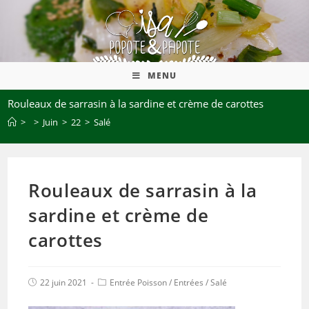
MENU
Rouleaux de sarrasin à la sardine et crème de carottes
>
>
Juin
>
22
>
Salé
Rouleaux de sarrasin à la
sardine et crème de
carottes
22 juin 2021
Entrée Poisson
/
Entrées
/
Salé