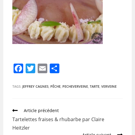
F
T
E
P
a
w
m
ar
c
itt
ai
ta
TAGS:
JEFFREY CAGNES
,
PÊCHE
,
PECHEVERVEINE
,
TARTE
,
VERVEINE
e
er
l
g
b
er
Article précédent
o
Tartelettes fraises & rhubarbe par Claire
o
Heitzler
Article suivant