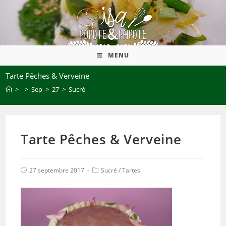
MENU
Tarte Pêches & Verveine
>
>
Sep
>
27
>
Sucré
Tarte Pêches & Verveine
27 septembre 2017
Sucré
/
Tartes