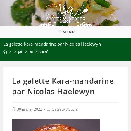
MENU
La galette Kara-mandarine par Nicolas Haelewyn
>
>
Jan
>
30
>
Sucré
La galette Kara-mandarine
par Nicolas Haelewyn
30 janvier 2022
Gâteaux
/
Sucré