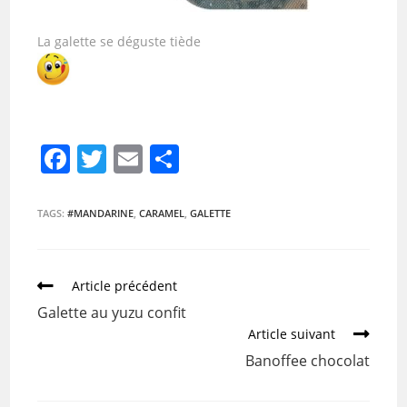
La galette se déguste tiède
F
T
E
P
a
w
m
ar
c
itt
ai
ta
TAGS:
#MANDARINE
,
CARAMEL
,
GALETTE
e
er
l
g
b
er
Article précédent
o
Galette au yuzu confit
o
Article suivant
k
Banoffee chocolat