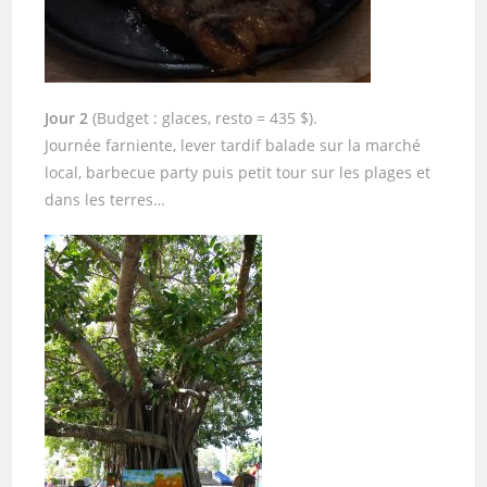
Jour 2
(Budget : glaces, resto = 435 $).
Journée farniente, lever tardif balade sur la marché
local, barbecue party puis petit tour sur les plages et
dans les terres…