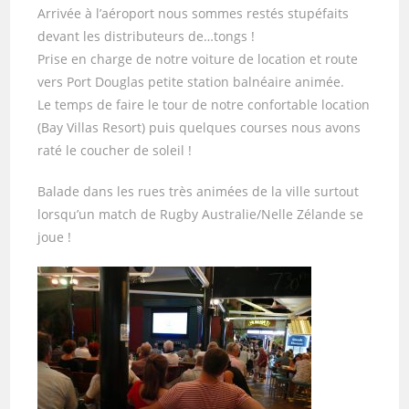
Arrivée à l’aéroport nous sommes restés stupéfaits
devant les distributeurs de…tongs !
Prise en charge de notre voiture de location et route
vers Port Douglas petite station balnéaire animée.
Le temps de faire le tour de notre confortable location
(Bay Villas Resort) puis quelques courses nous avons
raté le coucher de soleil !
Balade dans les rues très animées de la ville surtout
lorsqu’un match de Rugby Australie/Nelle Zélande se
joue !