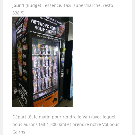
Jour 1
(Budget : essence, Taxi, supermarché, resto =
338 $).
Départ tôt le matin pour rendre le Van (avec lequel
nous aurons fait 1 300 km) et prendre notre Vol pour
Cairns.