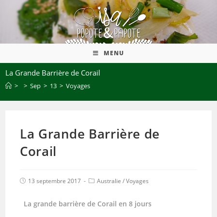
MENU
La Grande Barrière de Corail
>
>
Sep
>
13
>
Voyages
La Grande Barrière de
Corail
13 septembre 2017
Australie
/
Voyages
La grande barrière de Corail en 8 jours