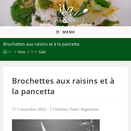
MENU
Brochettes aux raisins et à la pancetta
>
>
Nov
>
1
>
Salé
Brochettes aux raisins et à
la pancetta
1 novembre 2023
Entrées
/
Salé
/
Végétarien