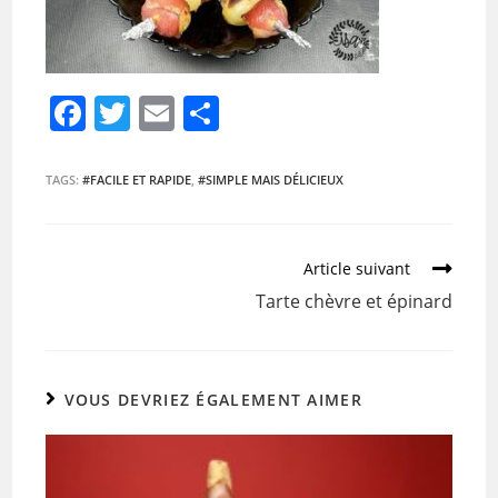
F
T
E
P
a
w
m
ar
c
itt
ai
ta
TAGS:
#FACILE ET RAPIDE
,
#SIMPLE MAIS DÉLICIEUX
e
er
l
g
b
er
Article suivant
o
Tarte chèvre et épinard
o
k
VOUS DEVRIEZ ÉGALEMENT AIMER