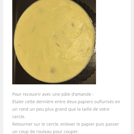
Pour recouvrir avec une pâte d’amande :
Étaler cette dernière entre deux papiers sulfurisés en
un rond un peu plus grand que la taille de votre
cercle.
Retourner sur le cercle, enlever le papier puis passer
un coup de rouleau pour couper.