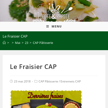
MENU
Le Fraisier CAP
>
>
Mai
>
23
>
CAP Pâtisserie
Le Fraisier CAP
23 mai 2018
CAP Pâtisserie
/
Entremets CAP