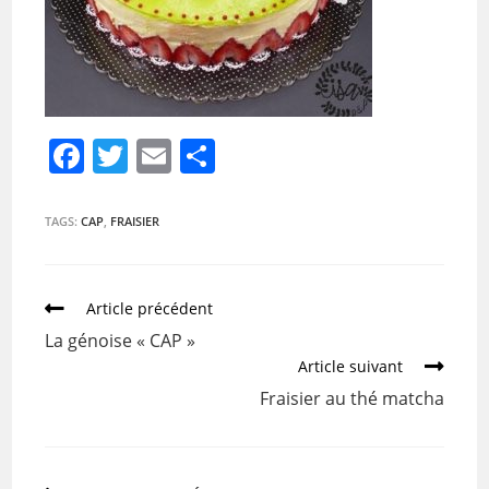
F
T
E
P
a
w
m
ar
c
itt
ai
ta
TAGS:
CAP
,
FRAISIER
e
er
l
g
b
er
Article précédent
o
La génoise « CAP »
o
Article suivant
k
Fraisier au thé matcha