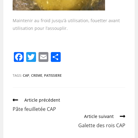
Maintenir au froid jusqu’à utilisation, fouetter avant
utilisation pour l’assouplir.
F
T
E
P
a
w
m
ar
c
itt
ai
ta
TAGS:
CAP
,
CREME
,
PATISSIERE
e
er
l
g
b
er
Article précédent
o
Pâte feuilletée CAP
o
Article suivant
k
Galette des rois CAP