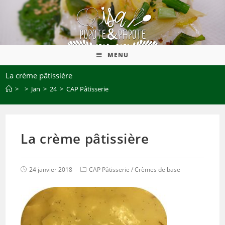
MENU
La crème pâtissière
>
>
Jan
>
24
>
CAP Pâtisserie
La crème pâtissière
24 janvier 2018
CAP Pâtisserie
/
Crèmes de base