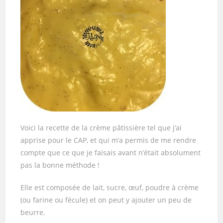
Voici la recette de la crème pâtissière tel que j’ai
apprise pour le CAP, et qui m’a permis de me rendre
compte que ce que je faisais avant n’était absolument
pas la bonne méthode !
Elle est composée de lait, sucre, œuf, poudre à crème
(ou farine ou fécule) et on peut y ajouter un peu de
beurre.