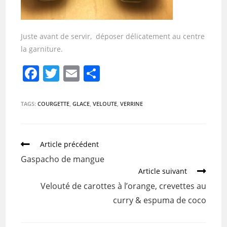
Juste avant de servir, déposer délicatement au centre
la garniture.
F
T
E
P
a
w
m
ar
c
itt
ai
ta
TAGS:
COURGETTE
,
GLACE
,
VELOUTE
,
VERRINE
e
er
l
g
b
er
Article précédent
o
Gaspacho de mangue
o
Article suivant
k
Velouté de carottes à l’orange, crevettes au
curry & espuma de coco