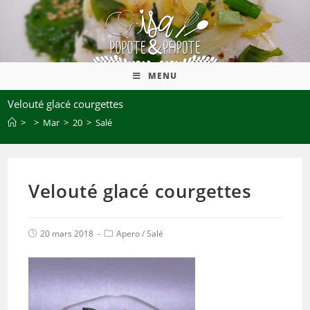
MENU
Velouté glacé courgettes
>
>
Mar
>
20
>
Salé
Velouté glacé courgettes
20 mars 2018
Apero
/
Salé