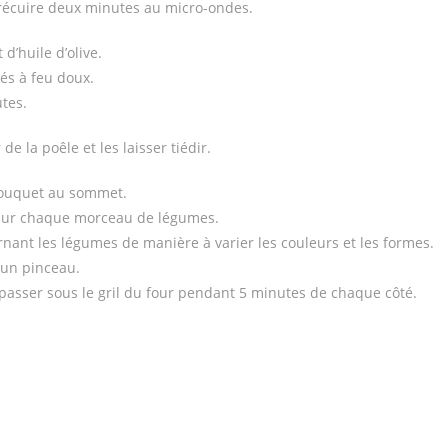
précuire deux minutes au micro-ondes.
d’huile d’olive.
tés à feu doux.
tes.
e la poêle et les laisser tiédir.
 bouquet au sommet.
u sur chaque morceau de légumes.
ernant les légumes de manière à varier les couleurs et les formes.
d’un pinceau.
es passer sous le gril du four pendant 5 minutes de chaque côté.