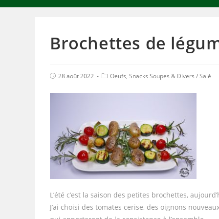
Brochettes de légum
28 août 2022
Oeufs, Snacks Soupes & Divers
/
Salé
L’été c’est la saison des petites brochettes, aujou
J’ai choisi des tomates cerise, des oignons nouvea