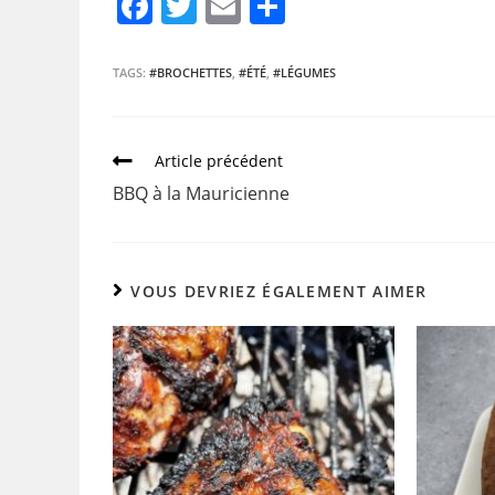
F
T
E
P
a
w
m
ar
c
itt
ai
ta
TAGS:
#BROCHETTES
,
#ÉTÉ
,
#LÉGUMES
e
er
l
g
b
er
Article précédent
o
BBQ à la Mauricienne
o
k
VOUS DEVRIEZ ÉGALEMENT AIMER