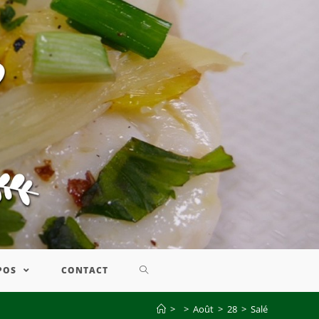
POS
CONTACT
>
>
Août
>
28
>
Salé