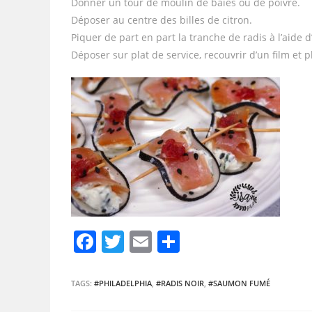
Donner un tour de moulin de baies ou de poivre.
Déposer au centre des billes de citron.
Piquer de part en part la tranche de radis à l’aide 
Déposer sur plat de service, recouvrir d’un film et 
F
T
E
P
a
w
m
ar
c
itt
ai
ta
TAGS:
#PHILADELPHIA
,
#RADIS NOIR
,
#SAUMON FUMÉ
e
er
l
g