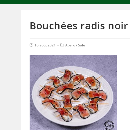
Bouchées radis noi
16 août 2021
Apero
/
Salé