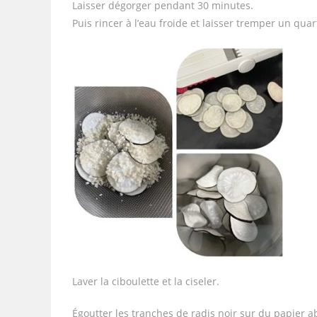
Laisser dégorger pendant 30 minutes.
Puis rincer à l’eau froide et laisser tremper un quart
Laver la ciboulette et la ciseler.
Égoutter les tranches de radis noir sur du papier a