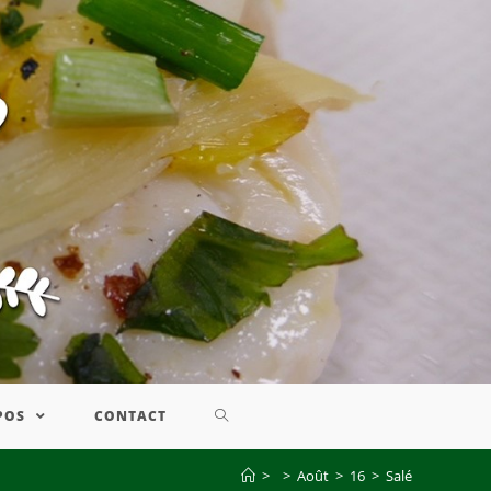
POS
CONTACT
>
>
Août
>
16
>
Salé