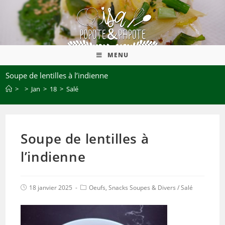
MENU
Soupe de lentilles à l’indienne
>
>
Jan
>
18
>
Salé
Soupe de lentilles à
l’indienne
18 janvier 2025
Oeufs, Snacks Soupes & Divers
/
Salé