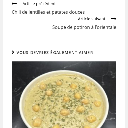
b
er
Article précédent
o
Chili de lentilles et patates douces
o
Article suivant
k
Soupe de potiron à l’orientale
VOUS DEVRIEZ ÉGALEMENT AIMER