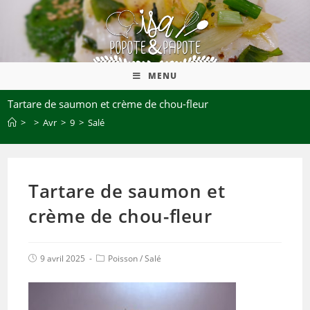
MENU
Tartare de saumon et crème de chou-fleur
>
>
Avr
>
9
>
Salé
Tartare de saumon et
crème de chou-fleur
9 avril 2025
Poisson
/
Salé