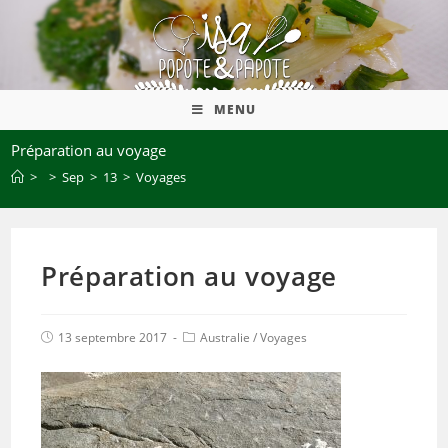
MENU
Préparation au voyage
>
>
Sep
>
13
>
Voyages
Préparation au voyage
13 septembre 2017
Australie
/
Voyages