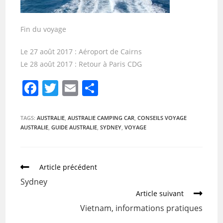
Fin du voyage
Le 27 août 2017 : Aéroport de Cairns
Le 28 août 2017 : Retour à Paris CDG
F
T
E
P
a
w
m
ar
c
itt
ai
ta
TAGS:
AUSTRALIE
,
AUSTRALIE CAMPING CAR
,
CONSEILS VOYAGE
AUSTRALIE
,
GUIDE AUSTRALIE
,
SYDNEY
,
VOYAGE
e
er
l
g
b
er
o
Article précédent
o
Sydney
k
Article suivant
Vietnam, informations pratiques