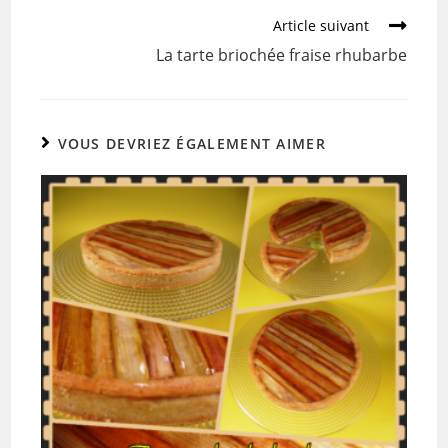
b
er
Article suivant
o
La tarte briochée fraise rhubarbe
o
k
VOUS DEVRIEZ ÉGALEMENT AIMER