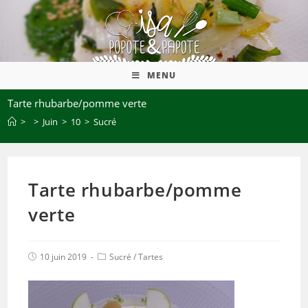
MENU
Tarte rhubarbe/pomme verte
>
>
Juin
>
10
>
Sucré
Tarte rhubarbe/pomme
verte
10 juin 2019
Sucré
/
Tartes