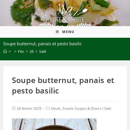
MENU
Soupe butternut, panais et pesto basilic
>
>
Fév
>
26
>
Salé
Soupe butternut, panais et
pesto basilic
26 février 2025
Oeufs, Snacks Soupes & Divers
/
Salé