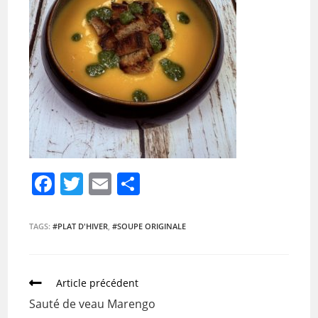
F
T
E
P
a
w
m
ar
c
itt
ai
ta
TAGS:
#PLAT D'HIVER
,
#SOUPE ORIGINALE
e
er
l
g
b
er
Article précédent
o
Sauté de veau Marengo