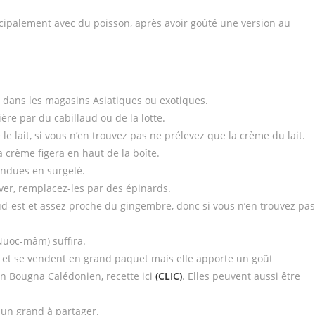
ncipalement avec du poisson, après avoir goûté une version au
e dans les magasins Asiatiques ou exotiques.
ère par du cabillaud ou de la lotte.
 le lait, si vous n’en trouvez pas ne prélevez que la crème du lait.
a crème figera en haut de la boîte.
vendues en surgelé.
ouver, remplacez-les par des épinards.
Sud-est et assez proche du gingembre, donc si vous n’en trouvez pas
(Nuoc-mâm) suffira.
es et se vendent en grand paquet mais elle apporte un goût
 un Bougna Calédonien, recette ici
(CLIC)
. Elles peuvent aussi être
 un grand à partager.