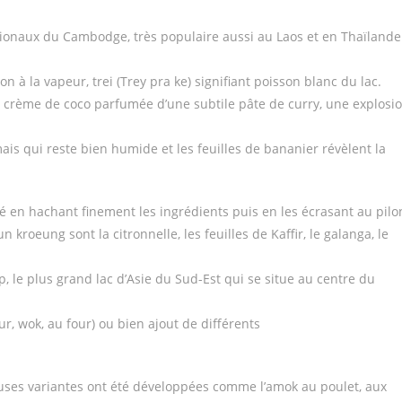
nationaux du Cambodge, très populaire aussi au Laos et en Thaïlande
 à la vapeur, trei (Trey pra ke) signifiant poisson blanc du lac.
crème de coco parfumée d’une subtile pâte de curry, une explosi
is qui reste bien humide et les feuilles de bananier révèlent la
ré en hachant finement les ingrédients puis en les écrasant au pilo
kroeung sont la citronnelle, les feuilles de Kaffir, le galanga, le
, le plus grand lac d’Asie du Sud-Est qui se situe au centre du
r, wok, au four) ou bien ajout de différents
euses variantes ont été développées comme l’amok au poulet, aux