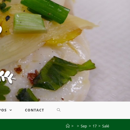
POS
CONTACT
>
>
Sep
>
17
>
Salé