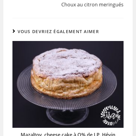
k
Choux au citron meringués
VOUS DEVRIEZ ÉGALEMENT AIMER
Mazaltov, cheese cake à O% de J.P. Hévin