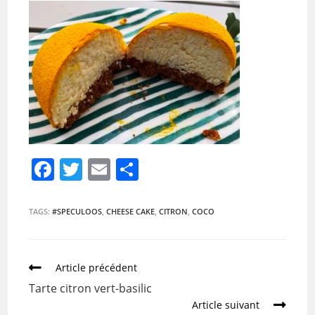
F
T
E
P
a
w
m
ar
c
itt
ai
ta
TAGS:
#SPECULOOS
,
CHEESE CAKE
,
CITRON
,
COCO
e
er
l
g
b
er
Article précédent
o
Tarte citron vert-basilic
o
Article suivant