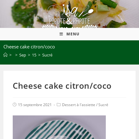
MENU
Cheese cake citron/coco
>
>
Sep
>
15
>
Sucré
Cheese cake citron/coco
15 septembre 2021
Dessert à l'assiette
/
Sucré