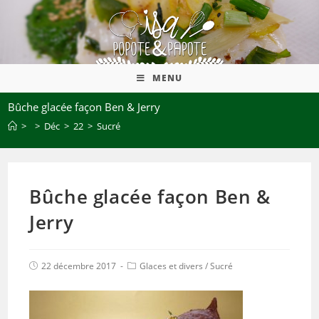
MENU
Bûche glacée façon Ben & Jerry
>
>
Déc
>
22
>
Sucré
Bûche glacée façon Ben &
Jerry
22 décembre 2017
Glaces et divers
/
Sucré