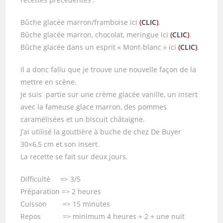
Bûche glacée marron/framboise ici
(
CLIC
)
.
Bûche glacée marron, chocolat, meringue ici
(
CLIC
)
.
Bûche glacée dans un esprit « Mont-blanc » ici
(
CLIC
)
.
Il a donc fallu que je trouve une nouvelle façon de la
mettre en scène.
Je suis partie sur une crème glacée vanille, un insert
avec la fameuse glace marron, des pommes
caramélisées et un biscuit châtaigne.
J’ai utilisé la gouttière à buche de chez De Buyer
30×6,5 cm et son insert.
La recette se fait sur deux jours.
Difficulté => 3/5
Préparation => 2 heures
Cuisson => 15 minutes
Repos => minimum 4 heures + 2 + une nuit