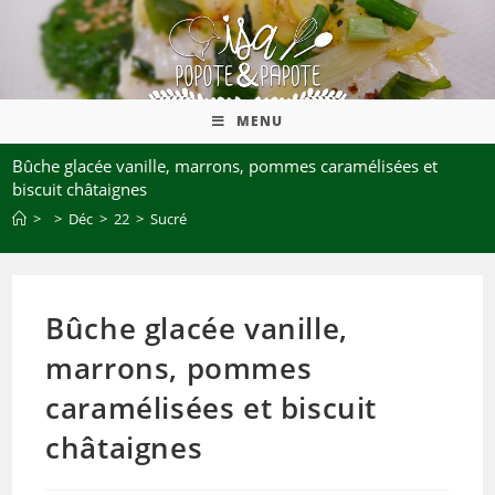
MENU
Bûche glacée vanille, marrons, pommes caramélisées et
biscuit châtaignes
>
>
Déc
>
22
>
Sucré
Bûche glacée vanille,
marrons, pommes
caramélisées et biscuit
châtaignes