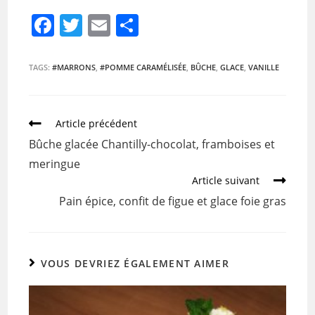
F
T
E
P
a
w
m
ar
c
itt
ai
ta
TAGS:
#MARRONS
,
#POMME CARAMÉLISÉE
,
BÛCHE
,
GLACE
,
VANILLE
e
er
l
g
b
er
Article précédent
o
Bûche glacée Chantilly-chocolat, framboises et
o
meringue
k
Article suivant
Pain épice, confit de figue et glace foie gras
VOUS DEVRIEZ ÉGALEMENT AIMER