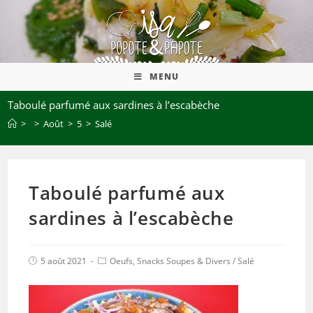
MENU
Taboulé parfumé aux sardines à l’escabèche
>
>
Août
>
5
>
Salé
Taboulé parfumé aux
sardines à l’escabèche
5 août 2021
Oeufs, Snacks Soupes & Divers
/
Salé