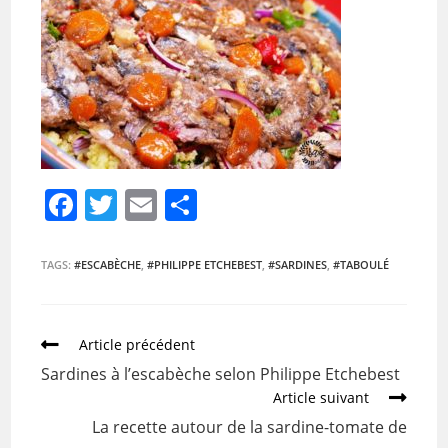
F
T
E
P
a
w
m
ar
c
itt
ai
ta
TAGS:
#ESCABÈCHE
,
#PHILIPPE ETCHEBEST
,
#SARDINES
,
#TABOULÉ
e
er
l
g
b
er
Article précédent
o
Sardines à l’escabèche selon Philippe Etchebest
o
Article suivant
k
La recette autour de la sardine-tomate de