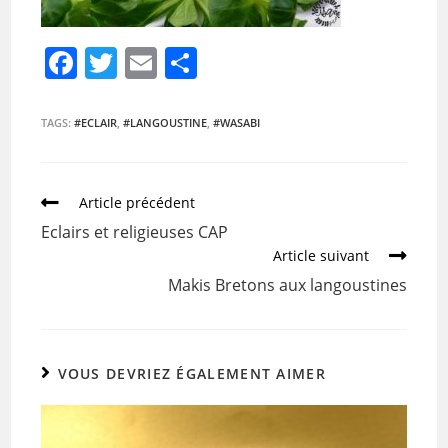
F
T
E
P
a
w
m
ar
c
itt
ai
ta
TAGS:
#ECLAIR
,
#LANGOUSTINE
,
#WASABI
e
er
l
g
b
er
Article précédent
o
Eclairs et religieuses CAP
o
Article suivant
k
Makis Bretons aux langoustines
VOUS DEVRIEZ ÉGALEMENT AIMER