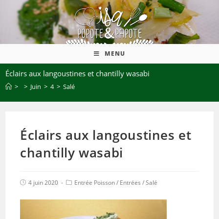
MENU
Éclairs aux langoustines et chantilly wasabi
>
>
Juin
>
4
>
Salé
Éclairs aux langoustines et
chantilly wasabi
4 juin 2020
Entrée Poisson
/
Entrées
/
Salé