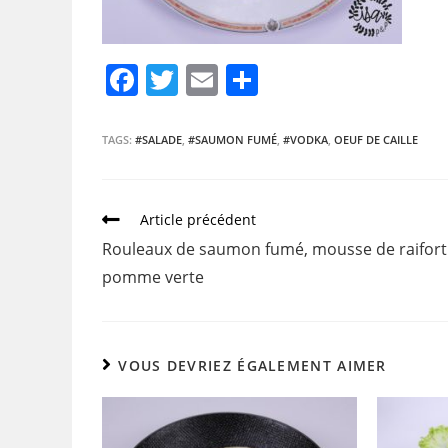
F
T
E
P
a
w
m
ar
c
itt
ai
ta
TAGS:
#SALADE
,
#SAUMON FUMÉ
,
#VODKA
,
OEUF DE CAILLE
e
er
l
g
b
er
Article précédent
o
Rouleaux de saumon fumé, mousse de raifort
o
pomme verte
k
VOUS DEVRIEZ ÉGALEMENT AIMER