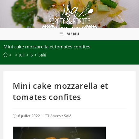
MENU
Mini cake mozzarella et tomates confites
>
>
Juil
>
6
>
Salé
Mini cake mozzarella et
tomates confites
6 juillet 2022
Apero
/
Salé