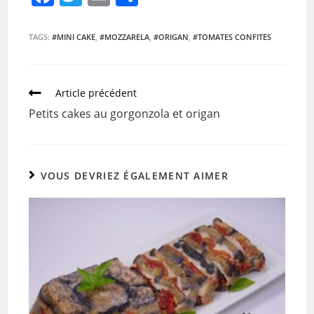
a
w
m
ar
c
itt
ai
ta
TAGS:
#MINI CAKE
,
#MOZZARELA
,
#ORIGAN
,
#TOMATES CONFITES
e
er
l
g
b
er
Article précédent
o
Petits cakes au gorgonzola et origan
o
k
VOUS DEVRIEZ ÉGALEMENT AIMER