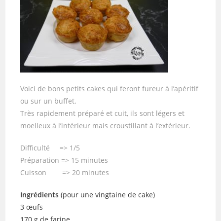
Voici de bons petits cakes qui feront fureur à l’apéritif
ou sur un buffet.
Très rapidement préparé et cuit, ils sont légers et
moelleux à l’intérieur mais croustillant à l’extérieur.
Difficulté => 1/5
Préparation => 15 minutes
Cuisson => 20 minutes
Ingrédients
(pour une vingtaine de cake)
3 œufs
170 g de farine