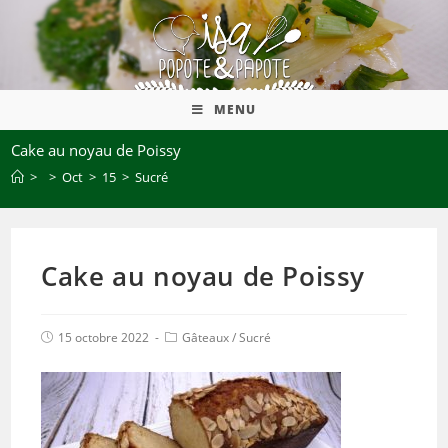
MENU
Cake au noyau de Poissy
>
>
Oct
>
15
>
Sucré
Cake au noyau de Poissy
15 octobre 2022
Gâteaux
/
Sucré