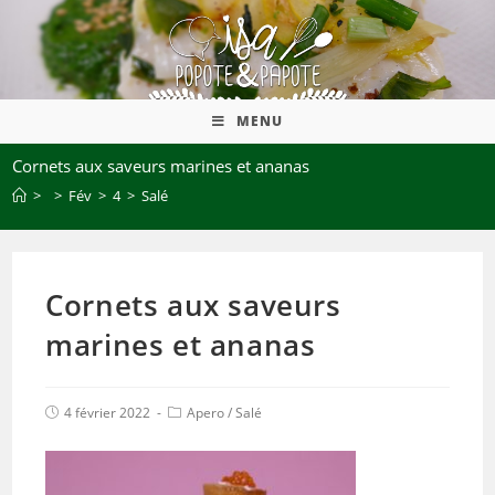
MENU
Cornets aux saveurs marines et ananas
>
>
Fév
>
4
>
Salé
Cornets aux saveurs
marines et ananas
4 février 2022
Apero
/
Salé