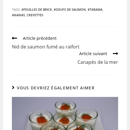
a
w
m
ar
c
itt
ai
ta
TAGS:
#FEUILLES DE BRICK
,
#OEUFS DE SAUMON
,
#TARAMA
,
ANANAS
,
CREVETTES
e
er
l
g
b
er
o
Article précédent
o
Nid de saumon fumé au raifort
k
Article suivant
Canapés de la mer
VOUS DEVRIEZ ÉGALEMENT AIMER