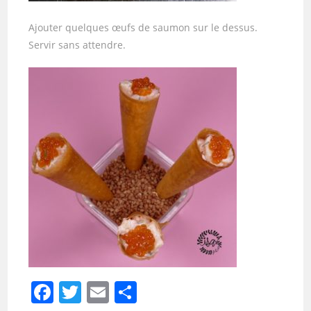
Ajouter quelques œufs de saumon sur le dessus.
Servir sans attendre.
F
T
E
P