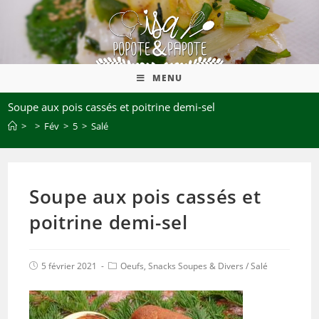
MENU
Soupe aux pois cassés et poitrine demi-sel
>
>
Fév
>
5
>
Salé
Soupe aux pois cassés et
poitrine demi-sel
5 février 2021
Oeufs, Snacks Soupes & Divers
/
Salé