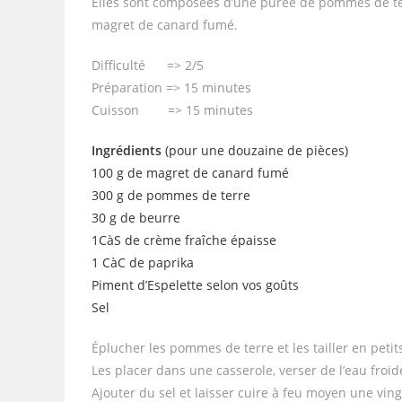
Elles sont composées d’une purée de pommes de ter
magret de canard fumé.
Difficulté => 2/5
Préparation => 15 minutes
Cuisson => 15 minutes
Ingrédients
(pour une douzaine de pièces)
100 g de magret de canard fumé
300 g de pommes de terre
30 g de beurre
1CàS de crème fraîche épaisse
1 CàC de paprika
Piment d’Espelette selon vos goûts
Sel
Éplucher les pommes de terre et les tailler en peti
Les placer dans une casserole, verser de l’eau froide
Ajouter du sel et laisser cuire à feu moyen une vin