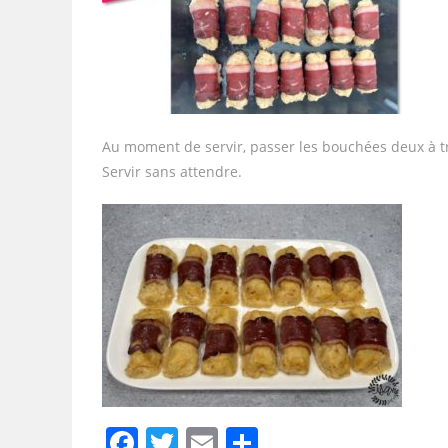
Au moment de servir, passer les bouchées deux à tro
Servir sans attendre.
F
T
E
P