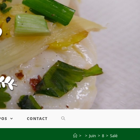
POS
CONTACT
>
>
Juin
>
8
>
Salé