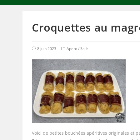
Croquettes au magr
8 juin 2023
Apero
/
Salé
Voici de petites bouchées apéritives originales et 