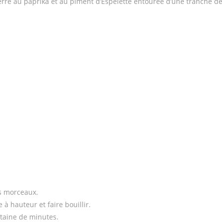
re au paprika et au piment d’Espelette entourée d’une tranche d
ts morceaux.
 à hauteur et faire bouillir.
gtaine de minutes.