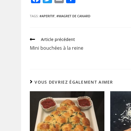
a
w
m
ar
c
itt
ai
ta
TAGS:
#APERITIF
,
#MAGRET DE CANARD
e
er
l
g
b
er
Article précédent
o
Mini bouchées à la reine
o
k
VOUS DEVRIEZ ÉGALEMENT AIMER