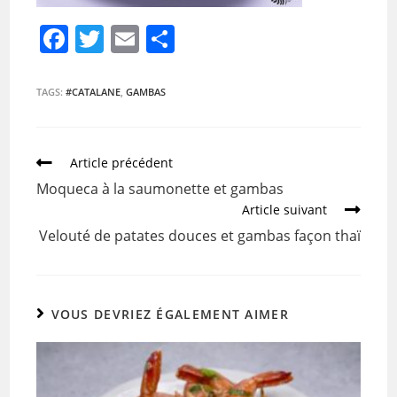
F
T
E
P
a
w
m
ar
c
itt
ai
ta
TAGS:
#CATALANE
,
GAMBAS
e
er
l
g
b
er
Article précédent
o
Moqueca à la saumonette et gambas
o
Article suivant
k
Velouté de patates douces et gambas façon thaï
VOUS DEVRIEZ ÉGALEMENT AIMER