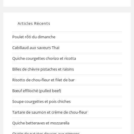
Articles Récents
Poulet rôti du dimanche
Cabillaud aux saveurs Thaï
Quiche courgettes chorizo et ricotta
Billes de chèvre pistaches et raisins
Risotto de chou-fleur et filet de bar
Bœuf effiloché (pulled beef)
Soupe courgettes et pois chiches
Tartare de saumon et crème de chou-fleur
Quiche betteraves et mozzarella
Gratin de patates douces aux oignons