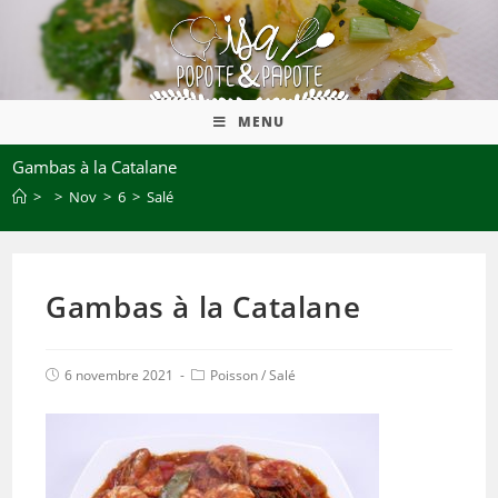
MENU
Gambas à la Catalane
>
>
Nov
>
6
>
Salé
Gambas à la Catalane
6 novembre 2021
Poisson
/
Salé