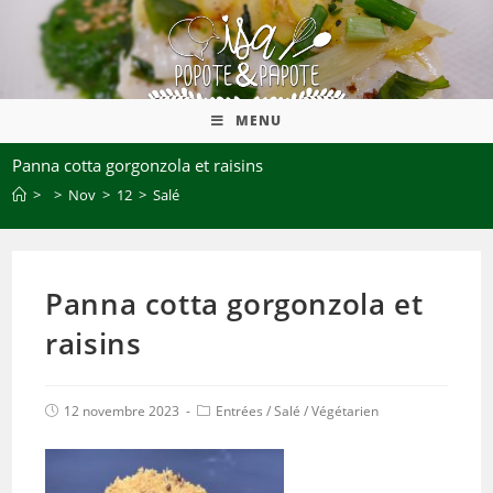
MENU
Panna cotta gorgonzola et raisins
>
>
Nov
>
12
>
Salé
Panna cotta gorgonzola et
raisins
12 novembre 2023
Entrées
/
Salé
/
Végétarien