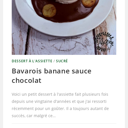
DESSERT À L'ASSIETTE
/
SUCRÉ
Bavarois banane sauce
chocolat
Voici un petit dessert à l'assiette fait plusieurs fois
depuis une vingtaine d'années et que j'ai ressorti
récemment pour un goûter. Il a toujours autant de
succès, car malgré ce…