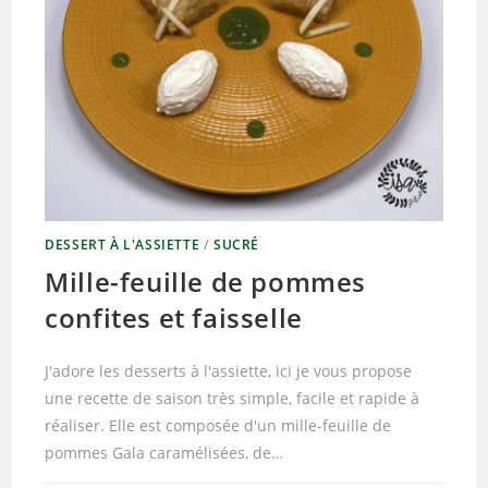
DESSERT À L'ASSIETTE
/
SUCRÉ
Mille-feuille de pommes
confites et faisselle
J'adore les desserts à l'assiette, ici je vous propose
une recette de saison très simple, facile et rapide à
réaliser. Elle est composée d'un mille-feuille de
pommes Gala caramélisées, de…