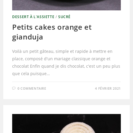
DESSERT À L'ASSIETTE
/
SUCRÉ
Petits cakes orange et
gianduja
Voilà un petit gâteau, simple et rapide à mettre en
place, composé d'un mariage classique orange et
chocolat Enfin quand je dis chocolat, c'est un peu plus
que cela puisque…
0 COMMENTAIRE
4 FÉVRIER 2021