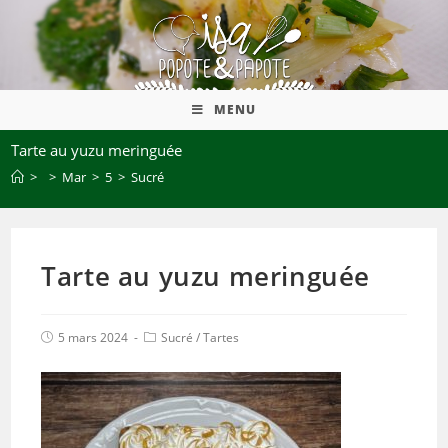
MENU
Tarte au yuzu meringuée
>
>
Mar
>
5
>
Sucré
Tarte au yuzu meringuée
5 mars 2024
Sucré
/
Tartes