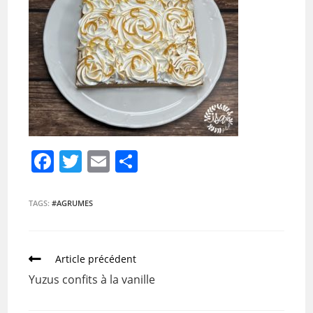
F
T
E
P
a
w
m
ar
c
itt
ai
ta
TAGS:
#AGRUMES
e
er
l
g
b
er
Article précédent
o
Yuzus confits à la vanille
o