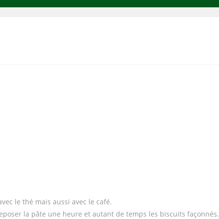
avec le thé mais aussi avec le café.
 reposer la pâte une heure et autant de temps les biscuits façonnés.