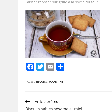
Laisser reposer sur grille à la sortie du four.
F
T
E
P
a
w
m
ar
c
itt
ai
ta
TAGS:
#BISCUITS
,
#CAFÉ
,
THÉ
e
er
l
g
b
er
Article précédent
o
Biscuits sablés sésame et miel