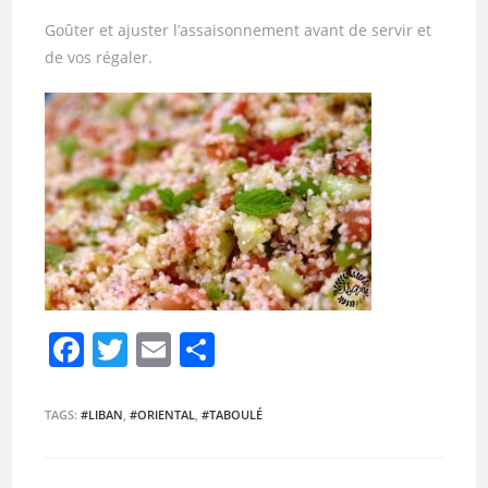
Goûter et ajuster l’assaisonnement avant de servir et
de vos régaler.
F
T
E
P
a
w
m
ar
c
itt
ai
ta
TAGS:
#LIBAN
,
#ORIENTAL
,
#TABOULÉ
e
er
l
g