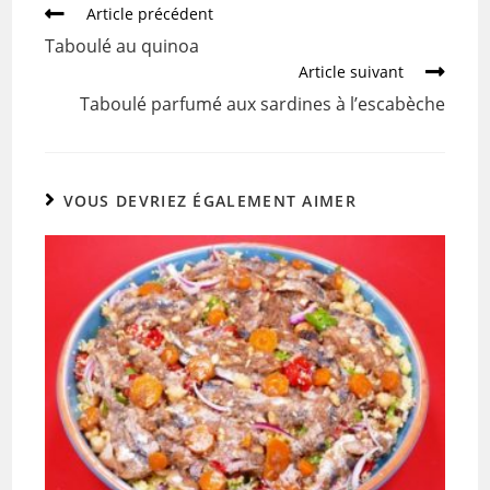
b
er
Article précédent
o
Taboulé au quinoa
o
Article suivant
k
Taboulé parfumé aux sardines à l’escabèche
VOUS DEVRIEZ ÉGALEMENT AIMER