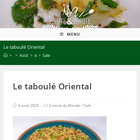
MENU
Le taboulé Oriental
>
>
Août
>
4
>
Salé
Le taboulé Oriental
4 août 2020
Cuisine du Monde
/
Salé