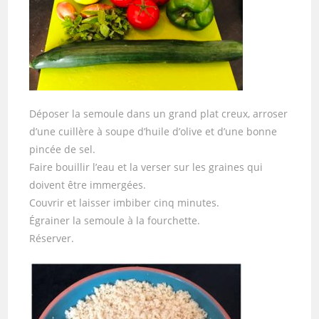
Déposer la semoule dans un grand plat creux, arroser
d’une cuillère à soupe d’huile d’olive et d’une bonne
pincée de sel.
Faire bouillir l’eau et la verser sur les graines qui
doivent être immergées.
Couvrir et laisser imbiber cinq minutes.
Égrainer la semoule à la fourchette.
Réserver.