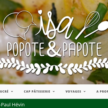
SUCRÉ
CAP PÂTISSERIE
VOYAGES
A PRO
n-Paul Hévin