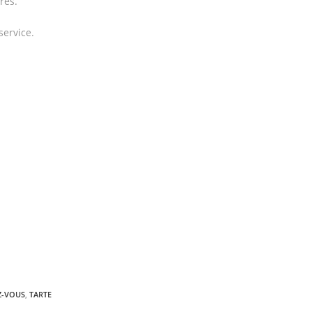
res.
service.
Z-VOUS
,
TARTE