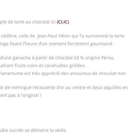
le de tarte au chocolat ici
(
CLIC
)
.
célèbre, celle de Jean-Paul Hévin qui l’a surnommé la tarte
orloge fixant l’heure d’un moment forcément gourmand.
 d’une ganache à partir de chocolat 63 % origine Pérou.
lliant fruits noirs et cacahuètes grillées.
d’amertume est très apprécié des amoureux de chocolat noir.
te de meringue recouverte d’or au centre et deux aiguilles en
t pas à l’original !
pâte sucrée se démarre la veille.