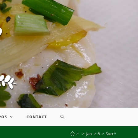
POS
CONTACT
>
>
Jan
>
8
>
Sucré